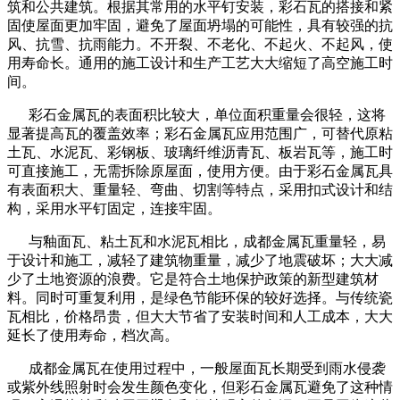
筑和公共建筑。根据其常用的水平钉安装，彩石瓦的搭接和紧
固使屋面更加牢固，避免了屋面坍塌的可能性，具有较强的抗
风、抗雪、抗雨能力。不开裂、不老化、不起火、不起风，使
用寿命长。通用的施工设计和生产工艺大大缩短了高空施工时
间。
彩石金属瓦的表面积比较大，单位面积重量会很轻，这将
显著提高瓦的覆盖效率；彩石金属瓦应用范围广，可替代原粘
土瓦、水泥瓦、彩钢板、玻璃纤维沥青瓦、板岩瓦等，施工时
可直接施工，无需拆除原屋面，使用方便。由于彩石金属瓦具
有表面积大、重量轻、弯曲、切割等特点，采用扣式设计和结
构，采用水平钉固定，连接牢固。
与釉面瓦、粘土瓦和水泥瓦相比，成都金属瓦重量轻，易
于设计和施工，减轻了建筑物重量，减少了地震破坏；大大减
少了土地资源的浪费。它是符合土地保护政策的新型建筑材
料。同时可重复利用，是绿色节能环保的较好选择。与传统瓷
瓦相比，价格昂贵，但大大节省了安装时间和人工成本，大大
延长了使用寿命，档次高。
成都金属瓦在使用过程中，一般屋面瓦长期受到雨水侵袭
或紫外线照射时会发生颜色变化，但彩石金属瓦避免了这种情