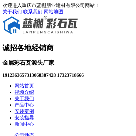
欢迎进入重庆市蓝棚朋业建材有限公司网站！
关于我们
联系我们
网站地图
诚招各地经销商
金属彩石瓦源头厂家
19123636573
13068387428 17323718666
网站首页
视频介绍
关于我们
产品中心
安装案例
安装指导
新闻中心
公司动态