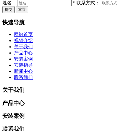
姓名：
*
联系方式：
快速导航
网站首页
视频介绍
关于我们
产品中心
安装案例
安装指导
新闻中心
联系我们
关于我们
产品中心
安装案例
联系我们