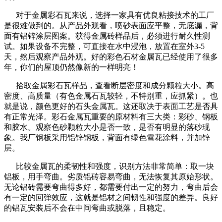
对于金属彩石瓦来说，选择一家具有优良粘接技术的工厂
是很难做到的。从产品外观看，喷砂表面应平整，无底漏，背
面有铝锌涂层图案。获得金属砖样品后，必须进行耐久性测
试。如果设备不完整，可直接在水中浸泡，放置在室外3-5
天，然后观察产品外观。好的彩色石材金属瓦已经使用了很多
年，你们的屋顶仍然像新的一样明亮！
拾取金属彩石瓦样品，查看断层密度和成分颗粒大小。高
密度、高质量（有色金属石瓦较轻，不特别重，应抓紧）。也
就是说，颜色更好的石头金属瓦。这还取决于表面工艺是否具
有正常光泽。彩石金属瓦重要的原材料有三大类：彩砂、钢板
和胶水。观察色砂颗粒大小是否一致，是否有明显的落砂现
象。我厂钢板采用铝锌钢板，背面有绿色雪花涂料，并加锌
层。
比较金属瓦的柔韧性和强度，识别方法非常简单：取一块
铝板，用手弯曲。劣质铝砖容易弯曲，无法恢复其原始形状。
无论铝砖需要弯曲得多好，都需要付出一定的努力，弯曲后会
有一定的回弹效应，这就是铝材之间韧性和强度的差异。良好
的铝瓦安装后不会在中间弯曲或脱落，且稳定。