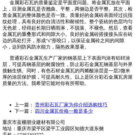
金属彩石瓦的质量鉴定是平面度问题。将金属瓦放在平面
上，目测金属瓦是否翘曲、平整，两侧边是否平整。其次，检
查金属瓦的整体颜色是否一致。质量好的金属砖表面经过抗指
纹处理，具有良好的自清洁性和耐候性。整个瓷砖的色层均匀
无色差，经得起长期日晒雨淋，不脱落、不褪色。然后，查看
金属瓦的重叠形式和间隙大小。良好的金属砖搭接接头应在砖
边的高处打开，形成“s”形咬口，以保证金属砖之间的间隙
小，达到防风防水能力，隔热效果显著。
普通彩石金属瓦生产厂家的钢基层上下表面均涂有铝锌涂
层，可提高钢基层的耐腐蚀性，防止彩石金属瓦钢基层与外界
接触生锈。同时，有色石材金属瓦的丙烯酸涂层是一层2微米
厚的涂层保护膜，可提高耐久性。以上是区分彩石金属瓦房屋
质量的方法。我希望它能对你有所帮助。
上一篇：
贵州彩石瓦厂家为你介绍选购技巧
下一篇：
四川金属瓦价格一般是多少
重庆市蓝棚朋业建材有限公司
地址：重庆市梁平区梁平工业园区知德大道东侧
手机：17382203777