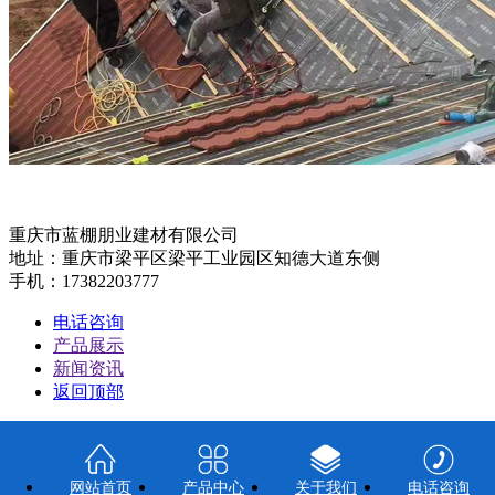
重庆市蓝棚朋业建材有限公司
地址：重庆市梁平区梁平工业园区知德大道东侧
手机：17382203777
电话咨询
产品展示
新闻资讯
返回顶部
渝公网安备 50022802000487号
网站首页
产品中心
关于我们
电话咨询